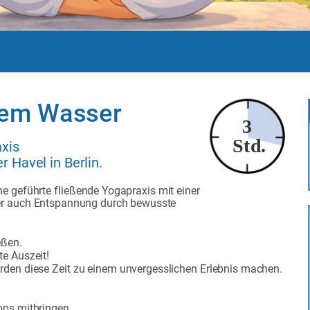
dem Wasser
  3
Std.
axis
r Havel in Berlin.
ne geführte fließende Yogapraxis mit einer
ber auch Entspannung durch bewusste
ßen. 
e Auszeit! 
den diese Zeit zu einem unvergesslichen Erlebnis machen.
ops mitbringen.