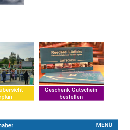
bersicht 
Geschenk-Gutschein
bestellen
rplan
MENÜ
haber