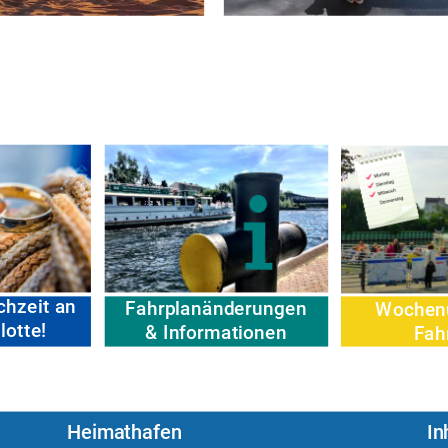
chzeit an
Fahrplanänderungen
Wochenü
lotte!
& Informationen
Fah
Heimathafen
In