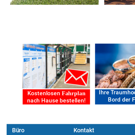
Ihre Traumho
Kostenlosen 
Fahrplan
Bord der F
nach Hause bestellen!
Büro
Kontakt