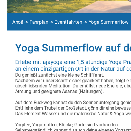
Ahoi! 
-> 
Fahrplan 
-> 
Eventfahrten 
-> Yoga Summerflow
Yoga Summerflow auf 
Erlebe mit ajayoga eine 1,5 stündige Yoga Pr
an einem einzigartigen Ort in der Natur auf de
Du genießt zunächst eine kleine Schifffahrt.
Nachdem wir unser Schiff sicher geankert haben, folgt ei
abschließenden Meditation. Du erhältst neue Energie, a
Atmung und geeignete Asanas (Haltungen).
Auf dem Rückweg kannst du den Sonnenuntergang genie
Entfliehe dem Trubel der Großstadt, gönn dir eine bewusst
Das Element Wasser und die malerische Natur & Yoga wer
Yogitee, Yogamatten, Blöcke, Gurte sind vorhanden. 
Selbstverständlich kannst du auch deine eigenen Yogapr